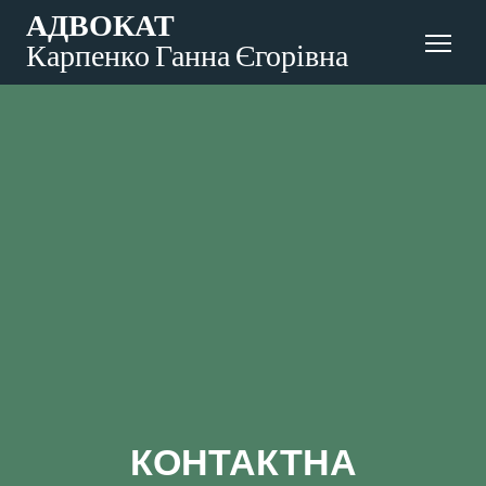
АДВОКАТ
Карпенко Ганна Єгорівна
КОНТАКТНА